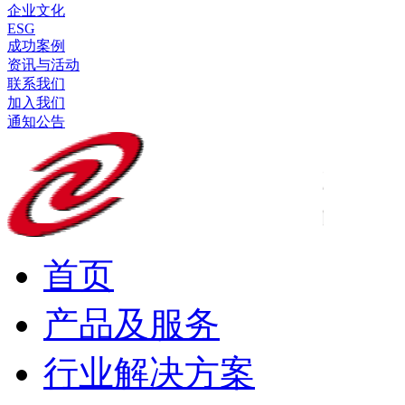
企业文化
ESG
成功案例
资讯与活动
联系我们
加入我们
通知公告
首页
产品及服务
行业解决方案