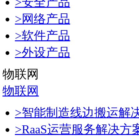
>安全产品
>网络产品
>软件产品
>外设产品
物联网
物联网
>智能制造线边搬运解
>RaaS运营服务解决方