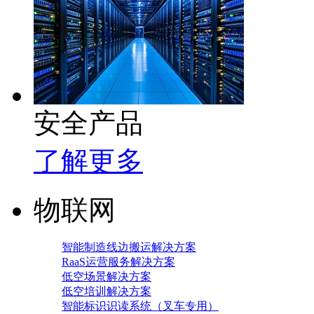
安全产品
了解更多
物联网
智能制造线边搬运解决方案
RaaS运营服务解决方案
低空场景解决方案
低空培训解决方案
智能标识识读系统（叉车专用）