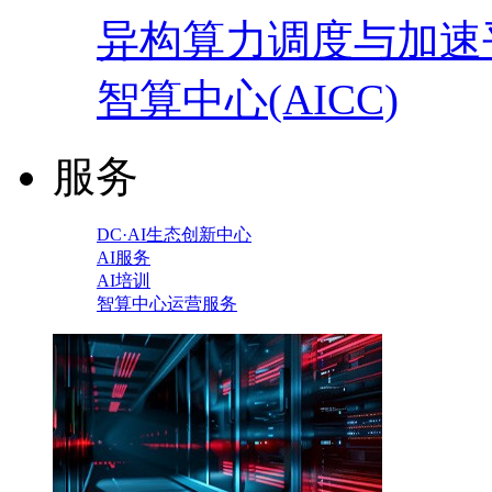
异构算力调度与加速
智算中心(AICC)
服务
DC·AI生态创新中心
AI服务
AI培训
智算中心运营服务