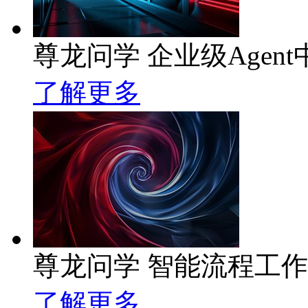
尊龙问学 企业级Agent
了解更多
尊龙问学 智能流程工
了解更多