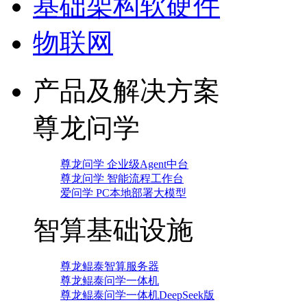
基础架构软硬件
物联网
产品及解决方案
尊龙问学
尊龙问学 企业级Agent中台
尊龙问学 智能流程工作台
爱问学 PC本地部署大模型
智算基础设施
尊龙鲲泰智算服务器
尊龙鲲泰问学一体机
尊龙鲲泰问学一体机DeepSeek版