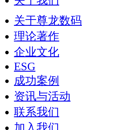
关于我们
关于尊龙数码
理论著作
企业文化
ESG
成功案例
资讯与活动
联系我们
加入我们