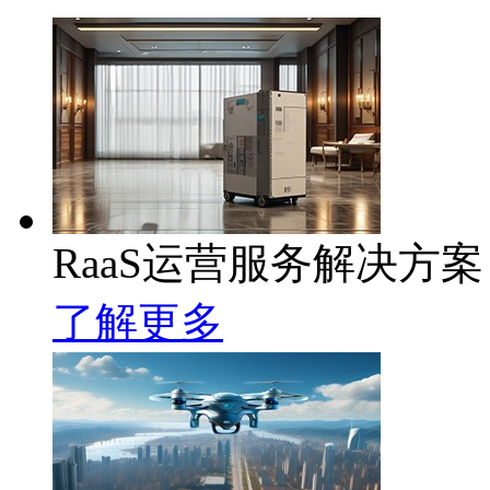
RaaS运营服务解决方案
了解更多