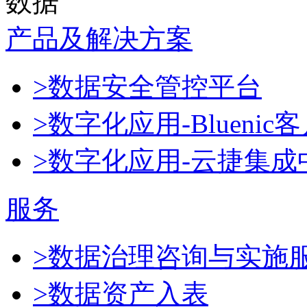
数据
产品及解决方案
>数据安全管控平台
>数字化应用-Blueni
>数字化应用-云捷集成
服务
>数据治理咨询与实施
>数据资产入表