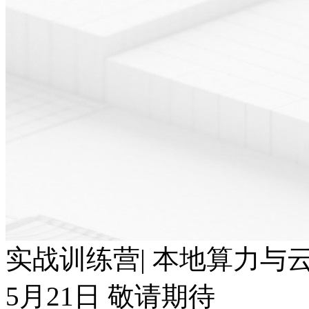
实战训练营| 本地算力与云
5月21日 敬请期待