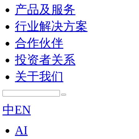
产品及服务
行业解决方案
合作伙伴
投资者关系
关于我们
中
EN
AI