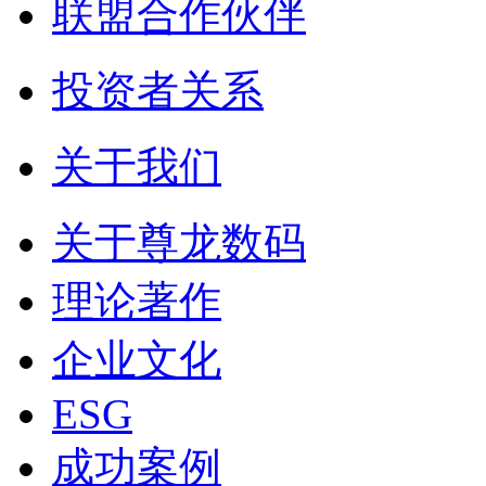
联盟合作伙伴
投资者关系
关于我们
关于尊龙数码
理论著作
企业文化
ESG
成功案例