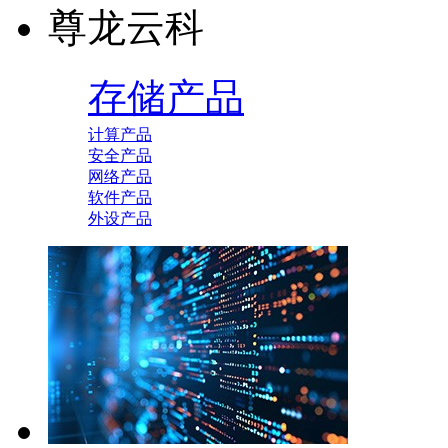
尊龙云科
存储产品
计算产品
安全产品
网络产品
软件产品
外设产品