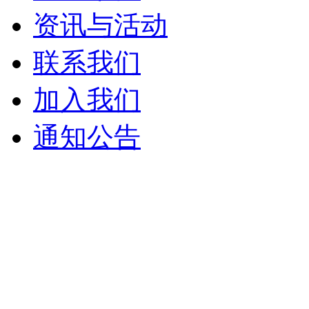
资讯与活动
联系我们
加入我们
通知公告