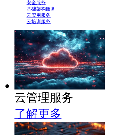
安全服务
基础架构服务
云应用服务
云培训服务
云管理服务
了解更多